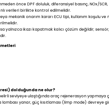
inmeden önce DPF doluluk, diferansiyel basınç, NOx/SC
ı verileri birlikte kontrol edilmelidir.
veya mekanik onarım kararı ECU tipi, kullanım koşulu ve
ilmelidir.
sa yalnızca ikazı kapatmak kalıcı çözüm değildir; sensör,
dir.
zmetleri
ltresi) dolduğunda ne olur?
belirli seviyeye ulaştığında araç rejenerasyon yapmaya ç
ambası yanar, güç kısıtlaması (limp mode) devreye gireb