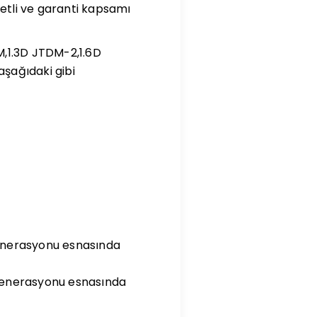
yetli ve garanti kapsamı
DM,1.3D JTDM-2,1.6D
aşağıdaki gibi
ejenerasyonu esnasında
rejenerasyonu esnasında