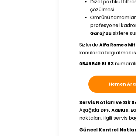
Dizel partikül filt
çözülmesi
Ömrünü tamamlamış d
profesyonel kadrom
sizlere s
Garaj’da
Sizlerde
Alfa Romeo Mito
konularda bilgi almak i
numaralı
0549 549 81 83
Hemen Ara
Servis Notları ve Sık 
Aşağıda
DPF, AdBlue, E
noktaları, ilgili servis 
Güncel Kontrol Notlar