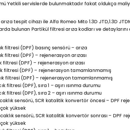
ümü Yetkili servislerde bulunmaktadır fakat oldukça mali
 arıza tespit cihazı ile Alfa Romeo Mito 1.3D JTD,1.3D JT
a bulunan Partikül filtresi arıza kodları ve detaylarını 
k filtresi (DPF) basınç sensörü – arıza
k filtresi (DPF) – rejenerasyon arızası
k filtresi (DPF) – rejenerasyon arızası
ık filtresi (DPF) – rejenerasyon tamamlanmamış
cık filtresi (DPF) – rejenerasyon tamamlanmamış
k filtresi (DPF), sıra 1 – aşırı ısınma durumu
k filtresi (DPF), sıra 2 – aşırı ısınma durumu
ıcaklık sensörü, SCR katalitik konvertör öncesi – DPF r
k çok yüksek
ıcaklık sensörü, SCR katalitik konvertör sonrası – DPF 
k çok yüksek