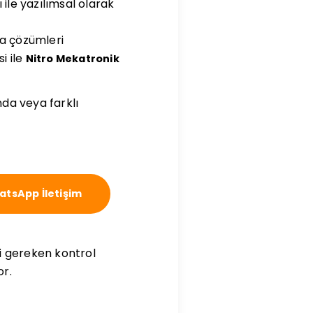
ile yazılımsal olarak
za çözümleri
i ile
Nitro Mekatronik
da veya farklı
tsApp İletişim
i gereken kontrol
or.