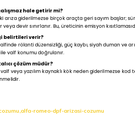
çalışmaz hale getirir mi?
i arıza giderilmezse birçok araçta geri sayım başlar; s
 veya devir sınırlanır. Bu, üreticinin emisyon kısıtlamasıd
 belirtileri verir?
valfinde rölanti düzensizliği, güç kaybı, siyah duman ve ar
 ile valf konumu doğrulanır.
kalıcı çözüm müdür?
 valf veya yazılım kaynaklı kök neden giderilmezse kod 
nmelidir.
-cozumu
,
alfa-romeo-dpf-arizasi-cozumu