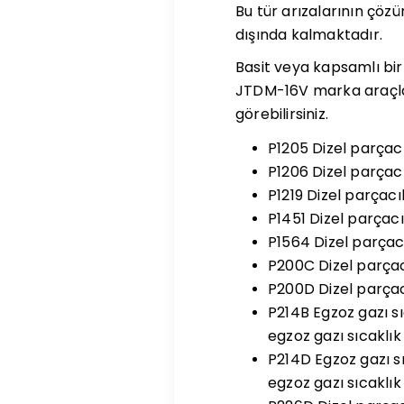
Bu tür arızalarının çöz
dışında kalmaktadır.
Basit veya kapsamlı bir
JTDM-16V marka araçlard
görebilirsiniz.
P1205 Dizel parçacı
P1206 Dizel parçacı
P1219 Dizel parçacı
P1451 Dizel parçac
P1564 Dizel parça
P200C Dizel parçacı
P200D Dizel parçacı
P214B Egzoz gazı s
egzoz gazı sıcaklı
P214D Egzoz gazı s
egzoz gazı sıcaklı