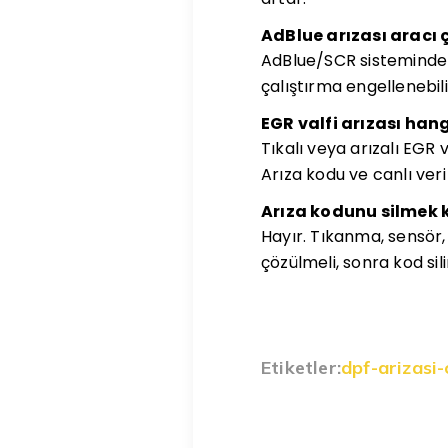
AdBlue arızası aracı 
AdBlue/SCR sistemindek
çalıştırma engellenebilir
EGR valfi arızası hangi
Tıkalı veya arızalı EGR 
Arıza kodu ve canlı veri
Arıza kodunu silmek 
Hayır. Tıkanma, sensör,
çözülmeli, sonra kod sili
Etiketler:
dpf-arizasi