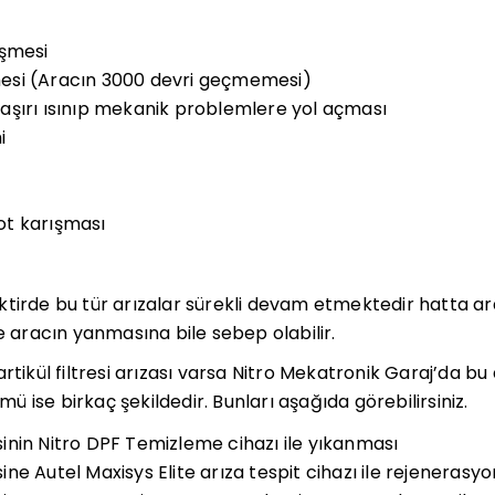
üşmesi
si (Aracın 3000 devri geçmemesi)
şırı ısınıp mekanik problemlere yol açması
i
t karışması
ktirde bu tür arızalar sürekli devam etmektedir hatta a
e aracın yanmasına bile sebep olabilir.
rtikül filtresi arızası varsa Nitro Mekatronik Garaj’da bu
 ise birkaç şekildedir. Bunları aşağıda görebilirsiniz.
resinin Nitro DPF Temizleme cihazı ile yıkanması
esine Autel Maxisys Elite arıza tespit cihazı ile rejenerasy