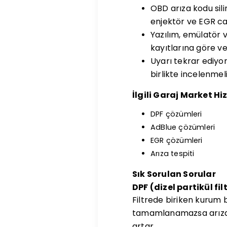
OBD arıza kodu sil
enjektör ve EGR canl
Yazılım, emülatör 
kayıtlarına göre ver
Uyarı tekrar ediyor
birlikte incelenmeli
İlgili Garaj Market Hi
DPF çözümleri
AdBlue çözümleri
EGR çözümleri
Arıza tespiti
Sık Sorulan Sorular
DPF (dizel partikül fi
Filtrede biriken kurum 
tamamlanamazsa arıza l
artar.