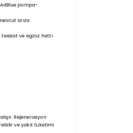
R, AdBlue pompa-
 mevcut arıza
 tesisat ve egzoz hattı
alışır. Rejenerasyon
ilir ve yakıt tüketimi