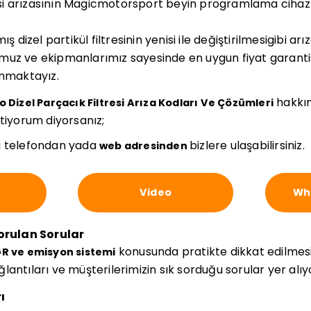
resi arızasının Magicmotorsport beyin programlama cihazı 
izel partikül filtresinin yenisi ile değiştirilmesigibi arı
uz ve ekipmanlarımız sayesinde en uygun fiyat garantis
unmaktayız.
hakkın
 Dizel Parçacık Filtresi Arıza Kodları Ve Çözümleri
stiyorum diyorsanız;
 telefondan yada
bizlere ulaşabilirsiniz.
web adresinden
Video
Wha
Sorulan Sorular
konusunda pratikte dikkat edilmes
GR ve emisyon sistemi
bağlantıları ve müşterilerimizin sık sorduğu sorular yer alıy
ı