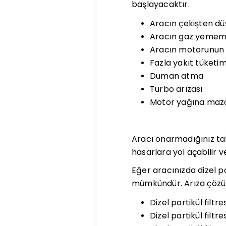
başlayacaktır.
Aracın çekişten d
Aracın gaz yememe
Aracın motorunun a
Fazla yakıt tüketim
Duman atma
Turbo arızası
Motor yağına mazo
Aracı onarmadığınız ta
hasarlara yol açabilir v
Eğer aracınızda dizel pa
mümkündür. Arıza çözümü
Dizel partikül filt
Dizel partikül filtr