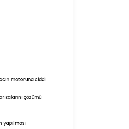
racın motoruna ciddi
 arızalarını çözümü
on yapılması