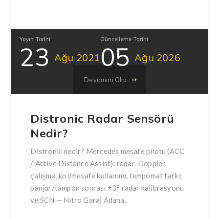
Yayın Tarihi:
Güncelleme Tarihi:
23
05
Ağu
2021
Ağu
2026
Devamını Oku
Distronic Radar Sensörü
Nedir?
Distronic nedir? Mercedes mesafe pilotu (ACC
/ Active Distance Assist): radar-Doppler
çalışma, kol/mesafe kullanımı, tempomat farkı;
panjur/tampon sonrası ±3° radar kalibrasyonu
ve SCN — Nitro Garaj Adana.