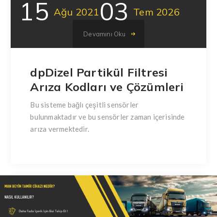
15
03
Ağu
2021
Tem
2026
Devamını Oku
dpDizel Partikül Filtresi
Arıza Kodları ve Çözümleri
Bu sisteme bağlı çeşitli sensörler
bulunmaktadır ve bu sensörler zaman içerisinde
arıza vermektedir.