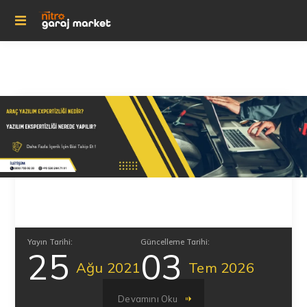
Yayın Tarihi:
Güncelleme Tarihi:
25
03
Ağu
2021
Tem
2026
Devamını Oku