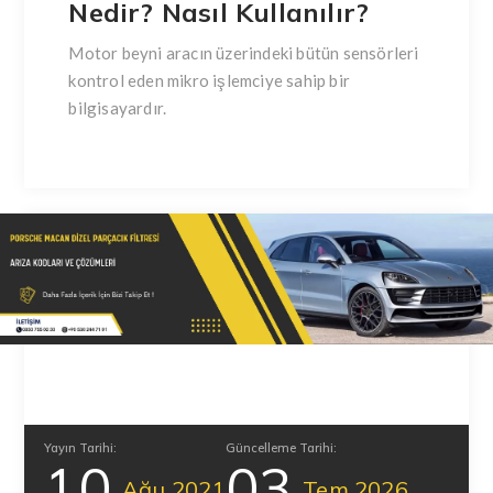
Nedir? Nasıl Kullanılır?
Motor beyni aracın üzerindeki bütün sensörleri
kontrol eden mikro işlemciye sahip bir
bilgisayardır.
Yayın Tarihi:
Güncelleme Tarihi:
10
03
Ağu
2021
Tem
2026