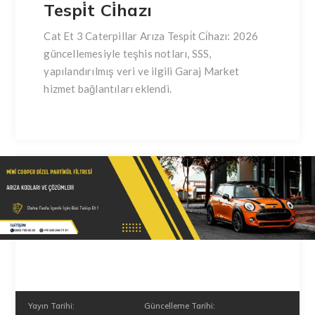
Tespi̇t Ci̇hazı
Cat Et 3 Caterpillar Arıza Tespi̇t Ci̇hazı: 2026
güncellemesiyle teşhis notları, SSS,
yapılandırılmış veri ve ilgili Garaj Market
hizmet bağlantıları eklendi.
Yayın Tarihi:
Güncelleme Tarihi: