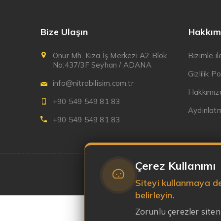
Bize Ulaşın
Hakkım
Onur Mh. Kiza İş Merkezi A2 Blok
Bizimle i
No:437/3F Seyhan / ADANA
Gizlilik Po
info@nitrobilisim.com.tr
Hakkımız
+90 549 549 81 83
Aydınlat
+90 549 549 81 83
Çerez Kullanımı
Siteyi kullanmaya de
belirleyin.
Zorunlu çerezler siteni