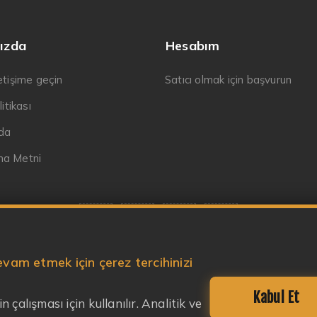
ızda
Hesabım
letişime geçin
Satıcı olmak için başvurun
litikası
da
ma Metni
vam etmek için çerez tercihinizi
Telif hakkı © 2026 Garaj Market. Tüm hakları saklıdır.
Kabul Et
n çalışması için kullanılır. Analitik ve