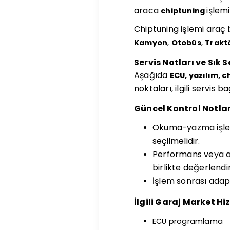
araca
işlem
chiptuning
Chiptuning işlemi araç 
,
,
Kamyon
Otobüs
Trakt
Servis Notları ve Sık 
Aşağıda
ECU, yazılım, 
noktaları, ilgili servis 
Güncel Kontrol Notlar
Okuma-yazma işlemi
seçilmelidir.
Performans veya ar
birlikte değerlendir
İşlem sonrası adap
İlgili Garaj Market Hi
ECU programlama