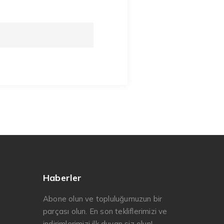
Haberler
Abone olun ve topluluğumuzun bir
parçası olun. En son tekliflerimizi ve
indirimlerimizi ilk duyan siz olun!