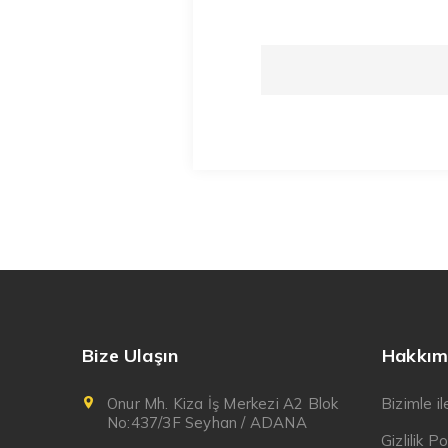
Bize Ulaşın
Hakkım
Onur Mh. Kiza İş Merkezi A2 Blok
Bizimle i
No:437/3F Seyhan / ADANA
Gizlilik Po