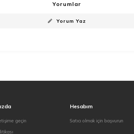
Yorumlar
Yorum Yaz
ızda
Hesabım
letişime geçin
Satıcı olmak için başvurun
litikası