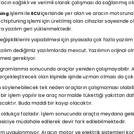
cın sağlıklı ve verimli olarak çalışması da sağlanmış olu
işlemi ile
içerisinde yer alan ve aracın motorun
ning
ECU
 chiptuning işlemi için üretilmiş olan cihazlar sayesinde 
ra yazılım geri yüklenmektedir.
eğişikliklerini yapabilmesi için piyasada çok fazla yazıl
zılım dediğimiz yazılımlarda mevcut. Yazılımın orijinal ol
mesi gerekiyor.
rogramlanma sonucunda araçlar yeniden çalışmayabilir. 
gerçekleştirecek olan kişinide işinde uzman olması da çok
in söylenebilecek tek neden araçların çalışmaması olabili
bir işlem yapılır ise araç normalde tükettiği yakıttan dah
caktır. Buda maddi bir kayıp olacaktır.
a oldukça fazladır. İşlem sonucunda araçta meydana gele
esiciye müdahale edilerek devir fark edilebilmektedir.
em uygulanmıyor. Aracın motor ve elektrik sistemleri kontr