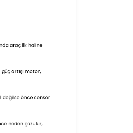
nda araç ilk haline
 güç artışı motor,
ul değilse önce sensör
nce neden çözülür,