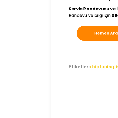
Servis Randevusu ve İ
Randevu ve bilgi için
05
Hemen Ara
Etiketler:
chiptuning-i