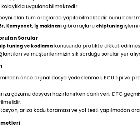
i kolaylıkla uygulanabilmektedir.
beyni olan tüm araçlarda yapılabilmektedir bunu belirtm
,
,
gibi araçlara
işlemi
ör
Kamyonet
İş makinası
chiptuning
Sorulan Sorular
konusunda pratikte dikkat edilmes
chip tuning ve kodlama
bağlantıları ve müşterilerimizin sık sorduğu sorular yer alıy
ı
nden önce orijinal dosya yedeklenmeli, ECU tipi ve pr
ıza çözümü dosyası hazırlanırken canlı veri, DTC geçm
ilmelidir.
tasyon, arıza kodu taraması ve yol testi yapılmadan ara
zmetleri