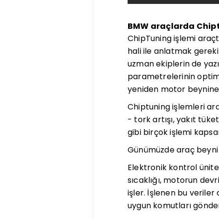
BMW araçlarda Chiptu
ChipTuning işlemi araçta
hali ile anlatmak gereki
uzman ekiplerin de yazı
parametrelerinin optim
yeniden motor beynine 
Chiptuning işlemleri ar
- tork artışı, yakıt tük
gibi birçok işlemi kaps
Günümüzde araç beyni 
Elektronik kontrol ünite
sıcaklığı, motorun devr
işler. İşlenen bu veril
uygun komutları gönderi