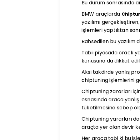
Bu durum sonrasında ara
BMW araçlarda
Chiptu
yazılımı gerçekleştiren,
işlemleri yaptıktan son
Bahsedilen bu yazılım d
Tabii piyasada crack ya
konusuna da dikkat edil
Aksi takdirde yanlış p
chiptuning işlemlerini 
Chiptuning zararları iç
esnasında araca yanlış 
tüketilmesine sebep ola
Chiptuning yararları d
araçta yer alan devir k
Her araca tabi ki bu işl