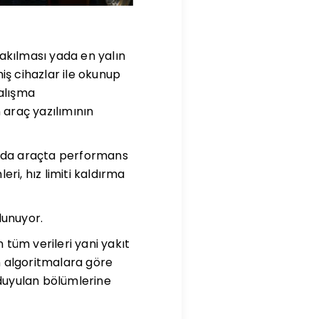
takılması yada en yalın
miş cihazlar ile okunup
çalışma
araç yazılımının
sunda araçta performans
eri, hız limiti kaldırma
unuyor.
 tüm verileri yani yakıt
en algoritmalara göre
 duyulan bölümlerine