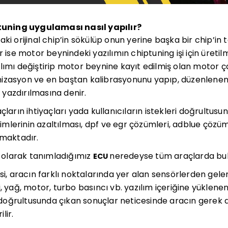
ning uygulaması nasıl yapılır?
ki orijinal chip’in sökülüp onun yerine başka bir chip’in 
r ise motor beynindeki yazılımın chiptuning işi için üretil
lımı değiştirip motor beynine kayıt edilmiş olan motor 
izasyon ve en baştan kalibrasyonunu yapıp, düzenlenen 
yazdırılmasına denir.
açların ihtiyaçları yada kullanıcıların istekleri doğrultu
etimlerinin azaltılması, dpf ve egr çözümleri, adblue çözüml
amaktadır.
olarak tanımladığımız
neredeyse tüm araçlarda bul
ECU
si, aracın farklı noktalarında yer alan sensörlerden gelen
i, yağ, motor, turbo basıncı vb. yazılım içeriğine yüklen
er doğrultusunda çıkan sonuçlar neticesinde aracın gerek
lir.