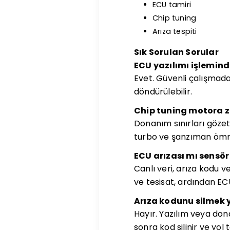
ECU tamiri
Chip tuning
Arıza tespiti
Sık Sorulan Sorular
ECU yazılımı işlemind
Evet. Güvenli çalışmada 
döndürülebilir.
Chip tuning motora z
Donanım sınırları gözeti
turbo ve şanzıman ömrü
ECU arızası mı sensör 
Canlı veri, arıza kodu 
ve tesisat, ardından ECU
Arıza kodunu silmek y
Hayır. Yazılım veya don
sonra kod silinir ve yol t