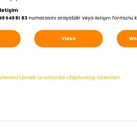
letişim
numarasını arayabilir veya
formunu kul
49 549 81 83
iletişim
Video
Wha
slemleri
,
binek-araclarda-chiptuning-islemleri