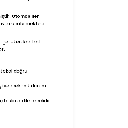
iştik.
,
Otomobiller
 uygulanabilmektedir.
i gereken kontrol
or.
otokol doğru
işi ve mekanik durum
ç teslim edilmemelidir.