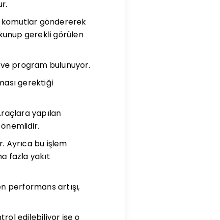
r.
a komutlar göndererek
okunup gerekli görülen
ım ve program bulunuyor.
ması gerektiği
Araçlara yapılan
 önemlidir.
r. Ayrıca bu işlem
a fazla yakıt
n performans artışı,
ol edilebiliyor ise o