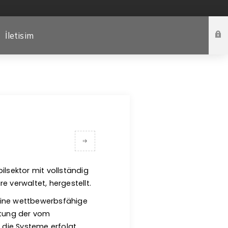
İletisim
lsektor mit vollständig
e verwaltet, hergestellt.
 eine wettbewerbsfähige
eitung der vom
die Systeme erfolgt