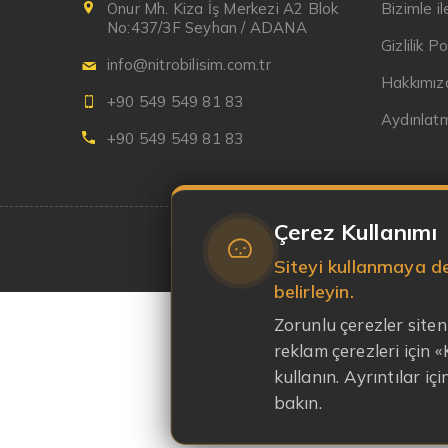
Onur Mh. Kiza İş Merkezi A2 Blok
Bizimle i
No:437/3F Seyhan / ADANA
Gizlilik Po
info@nitrobilisim.com.tr
Hakkımız
+90 549 549 81 83
Aydınlat
+90 549 549 81 83
Çerez Kullanımı
Siteyi kullanmaya de
belirleyin.
Zorunlu çerezler siteni
reklam çerezleri için
kullanın. Ayrıntılar iç
bakın.