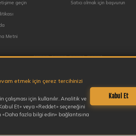
letişime geçin
Satıcı olmak için başvurun
litikası
da
ma Metni
vam etmek için çerez tercihinizi
Telif hakkı © 2026 Garaj Market. Tüm hakları saklıdır.
Kabul Et
n çalışması için kullanılır. Analitik ve
 «Kabul Et» veya «Reddet» seçeneğini
in «Daha fazla bilgi edin» bağlantısına