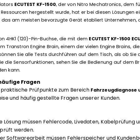
lators
ECUTEST KF-1500
, der von Nitro Mechatronics, dem
 Ressourcen hergestellt wurde, hat er bei diesen Lösungen 
s das am meisten bevorzugte Gerät etabliert Unternehmen, 
on 4HK1 (120)-Pin-Buchse, die mit dem
ECUTEST KF-1500 ECU
m Transtron Engine Brain, einem der vielen Engine Brains, die
 können Sie alle Tests durchführen auf dem Tisch, als ob Sie
ie die Sensorfunktionen, sehen Sie die Bedienung auf dem B
den kann.
häufige Fragen
e praktische Prüfpunkte zum Bereich
Fahrzeugdiagnose u
se und häufig gestellte Fragen unserer Kunden.
te Lösung müssen Fehlercode, Livedaten, Kabelprüfung u
prüft werden.
der Softwarearbeit müssen Fehlerspeicher und Kunden