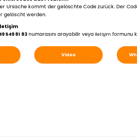
er Ursache kommt der gelöschte Code zurück. Der Code
r gelöscht werden.
letişim
numarasını arayabilir veya
formunu kul
49 549 81 83
iletişim
Video
Wha
i