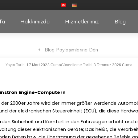
fa
Hakkımızda
Hizmetlerimiz
Blog
Blog Paylaşımlarına Dön
Yayın Tarihi:
17 Mart 2023 Cuma
Güncelleme Tarihi:
3 Temmuz 2026 Cuma
anstron Engine-Computern
 der 2000er Jahre wird der immer größer werdende Automobi
nd der elektronischen Steuereinheit (ECU), die diese Hardwar
urden Sicherheit und Komfort in den Fahrzeugen erhöht und
waltung dieser elektronischen Geräte; Das heißt, die Verarb
en Daten bzw. die Übertragung der gegebenen Befehle an 