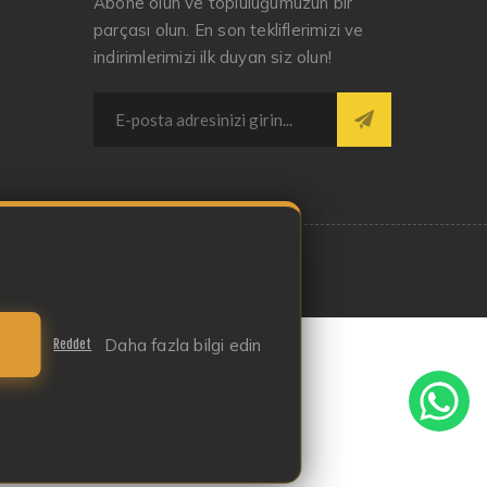
Abone olun ve topluluğumuzun bir
parçası olun. En son tekliflerimizi ve
indirimlerimizi ilk duyan siz olun!
Daha fazla bilgi edin
Reddet