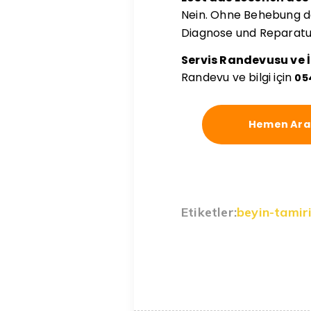
Nein. Ohne Behebung d
Diagnose und Reparatu
Servis Randevusu ve İ
Randevu ve bilgi için
05
Hemen Ara
Etiketler:
beyin-tamir