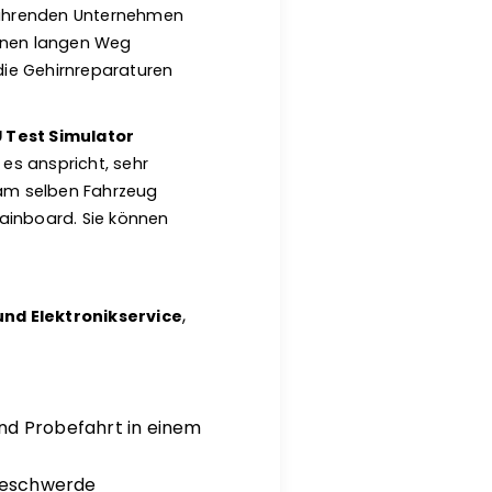
 führenden Unternehmen
einen langen Weg
die Gehirnreparaturen
 Test Simulator
 es anspricht, sehr
 am selben Fahrzeug
rainboard. Sie können
,
nd Elektronikservice
nd Probefahrt in einem
beschwerde