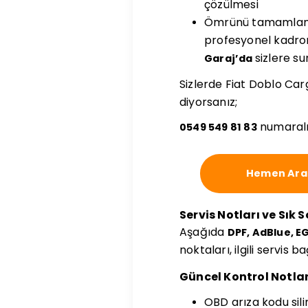
çözülmesi
Ömrünü tamamlamış d
profesyonel kadrom
sizlere s
Garaj’da
Sizlerde Fiat Doblo Car
diyorsanız;
numaralı
0549 549 81 83
Hemen Ara
Servis Notları ve Sık 
Aşağıda
DPF, AdBlue, E
noktaları, ilgili servis 
Güncel Kontrol Notlar
OBD arıza kodu sil