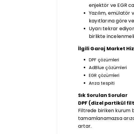
enjektör ve EGR canl
Yazılım, emülatör 
kayıtlarına göre ver
Uyarı tekrar ediyor
birlikte incelenmeli
İlgili Garaj Market Hi
DPF çözümleri
AdBlue çözümleri
EGR çözümleri
Arıza tespiti
Sık Sorulan Sorular
DPF (dizel partikül fi
Filtrede biriken kurum 
tamamlanamazsa arıza l
artar.