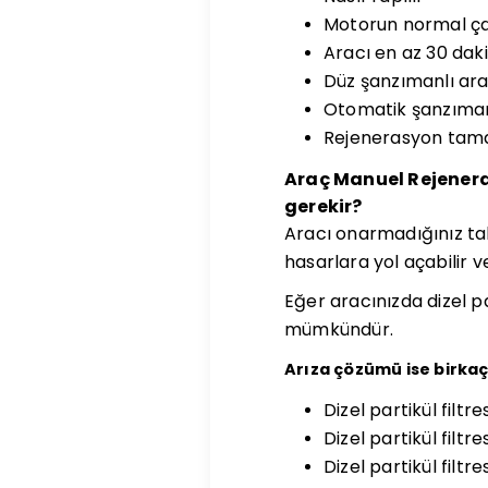
Motorun normal ça
Aracı en az 30 dak
Düz şanzımanlı araç
Otomatik şanzıman
Rejenerasyon tamam
Araç Manuel Rejener
gerekir?
Aracı onarmadığınız ta
hasarlara yol açabilir v
Eğer aracınızda dizel pa
mümkündür.
Arıza çözümü ise birkaç 
Dizel partikül filt
Dizel partikül filtr
Dizel partikül filt