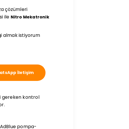
ıza çözümleri
i ile
Nitro Mekatronik
gi almak istiyorum
tsApp İletişim
i gereken kontrol
or.
R, AdBlue pompa-