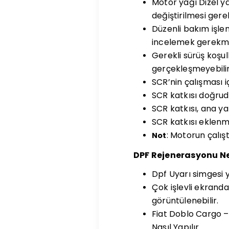
Motor yağı Dizel y
değiştirilmesi gerek
Düzenli bakım işlem
incelemek gerekme
Gerekli sürüş koşu
gerçekleşmeyebilir
SCR’nin çalışması içi
SCR katkısı doğruda
SCR katkısı, ana y
SCR katkısı eklen
: Motorun çalışt
Not
DPF Rejenerasyonu N
Dpf Uyarı simgesi 
Çok işlevli ekrand
görüntülenebilir.
Fiat Doblo Cargo – 1
Nasıl Yapılır