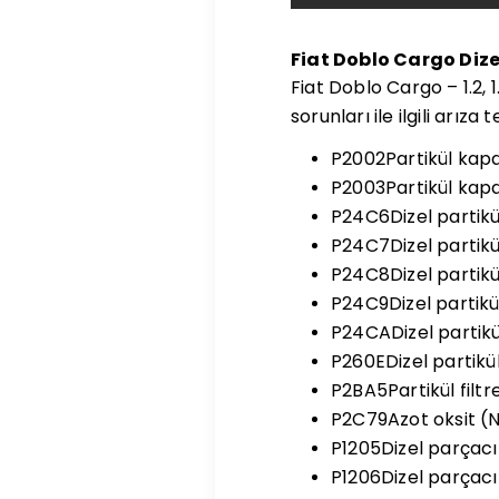
Fiat Doblo Cargo Dizel
Fiat Doblo Cargo – 1.2, 1.
sorunları ile ilgili arız
P2002Partikül kapan
P2003Partikül kapa
P24C6Dizel partikül
P24C7Dizel partikü
P24C8Dizel partikü
P24C9Dizel partikü
P24CADizel partikül
P260EDizel partikül
P2BA5Partikül filt
P2C79Azot oksit (N
P1205Dizel parçacı
P1206Dizel parçacık