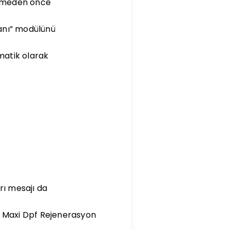
gelmeden önce
lanı” modülünü
matik olarak
rı mesajı da
jet Maxi Dpf Rejenerasyon