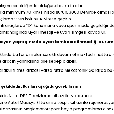
lışma sıcaklığında olduğundan emin olun.
ika minimum 70 km/s hızda sürün. 3000 Devirde olması ö
larda vites kolunu 4. vitese geçirin.
lı araçlarda “D” konumuna veya spor moda geçildiğinde
landığında uyarı mesajı ve uyarı simgesi kaybolur.
asyon yaptıgınızda uyarı lambası sönmediği durum
ktirde bu tür arızalar sürekli devam etmektedir hatta a
e aracın yanmasına bile sebep olabilir.
rtikül filtresi arızası varsa Nitro Mekatronik Garaj’da bu
şekildedir. Bunları aşağıda görebilirsiniz.
resinin Nitro DPF Temizleme cihazı ile yıkanması
esine Autel Maxisys Elite arıza tespit cihazı ile rejenerasy
resi arızasının Magicmotorsport beyin programlama cihazı 