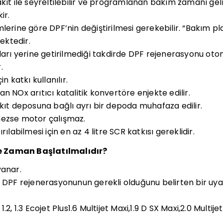
akıt ile seyreltilebilir ve programlanan bakım zamanı 
ir.
lerine göre DPF’nin değiştirilmesi gerekebilir. “Bakım p
ktedir.
lları yerine getirilmediği takdirde DPF rejenerasyonu oto
.
n katkı kullanılır.
n NOx arıtıcı katalitik konvertöre enjekte edilir.
akıt deposuna bağlı ayrı bir depoda muhafaza edilir.
mezse motor çalışmaz.
ırılabilmesi için en az 4 litre SCR katkısı gereklidir.
e Zaman Başlatılmalıdır?
yanar.
a DPF rejenerasyonunun gerekli olduğunu belirten bir uya
.2, 1.3 Ecojet Plus1.6 Multijet Maxi,1.9 D SX Maxi,2.0 Multi