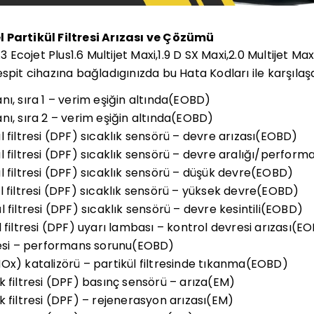
 Partikül Filtresi Arızası ve Çözümü
3 Ecojet Plus1.6 Multijet Maxi,1.9 D SX Maxi,2.0 Multijet Maxi
a tespit cihazına bağladıgınızda bu Hata Kodları ile karşılaşab
ı, sıra 1 – verim eşiğin altında(EOBD)
nı, sıra 2 – verim eşiğin altında(EOBD)
 filtresi (DPF) sıcaklık sensörü – devre arızası(EOBD)
l filtresi (DPF) sıcaklık sensörü – devre aralığı/perfor
l filtresi (DPF) sıcaklık sensörü – düşük devre(EOBD)
l filtresi (DPF) sıcaklık sensörü – yüksek devre(EOBD)
 filtresi (DPF) sıcaklık sensörü – devre kesintili(EOBD)
 filtresi (DPF) uyarı lambası – kontrol devresi arızası(E
resi – performans sorunu(EOBD)
Ox) katalizörü – partikül filtresinde tıkanma(EOBD)
k filtresi (DPF) basınç sensörü – arıza(EM)
 filtresi (DPF) – rejenerasyon arızası(EM)