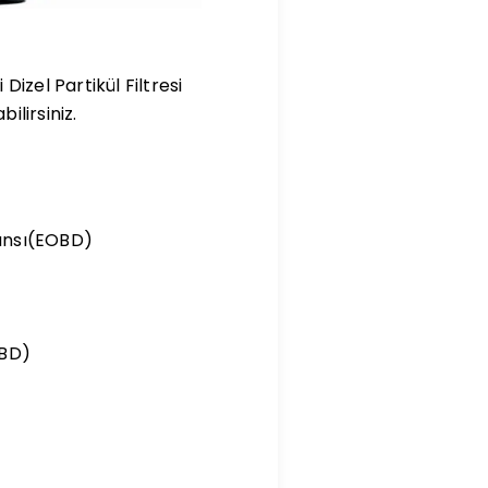
 Dizel Partikül Filtresi
ilirsiniz.
mansı(EOBD)
OBD)