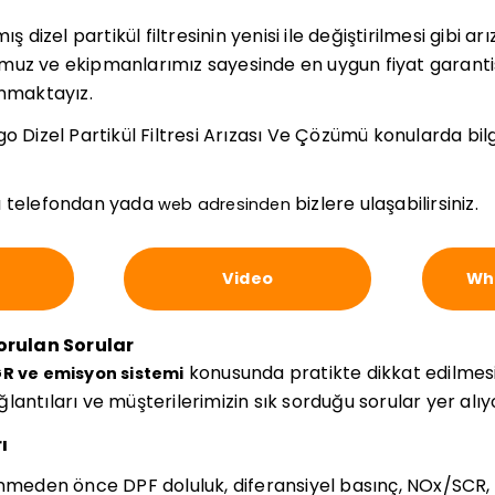
izel partikül filtresinin yenisi ile değiştirilmesi gibi ar
uz ve ekipmanlarımız sayesinde en uygun fiyat garantis
unmaktayız.
go Dizel Partikül Filtresi Arızası Ve Çözümü konularda bil
 telefondan yada
bizlere ulaşabilirsiniz.
web adresinden
Video
Wha
Sorulan Sorular
konusunda pratikte dikkat edilmes
GR ve emisyon sistemi
bağlantıları ve müşterilerimizin sık sorduğu sorular yer alıy
ı
inmeden önce DPF doluluk, diferansiyel basınç, NOx/SC