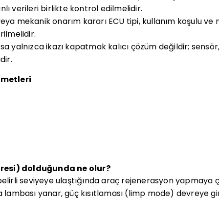
ı verileri birlikte kontrol edilmelidir.
veya mekanik onarım kararı ECU tipi, kullanım koşulu ve
ilmelidir.
sa yalnızca ikazı kapatmak kalıcı çözüm değildir; sensör,
dir.
zmetleri
ltresi) dolduğunda ne olur?
belirli seviyeye ulaştığında araç rejenerasyon yapmaya ç
ambası yanar, güç kısıtlaması (limp mode) devreye gireb