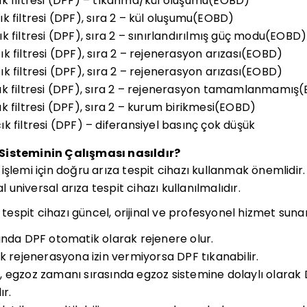
k filtresi (DPF) – tıkanma/kül oluşumu(EOBD)
 filtresi (DPF), sıra 2 – kül oluşumu(EOBD)
 filtresi (DPF), sıra 2 – sınırlandırılmış güç modu(EOBD)
 filtresi (DPF), sıra 2 – rejenerasyon arızası(EOBD)
 filtresi (DPF), sıra 2 – rejenerasyon arızası(EOBD)
ık filtresi (DPF), sıra 2 – rejenerasyon tamamlanmamış
 filtresi (DPF), sıra 2 – kurum birikmesi(EOBD)
 filtresi (DPF) – diferansiyel basınç çok düşük
Sisteminin Çalışması nasıldır?
şlemi için doğru arıza tespit cihazı kullanmak önemlidir. 
al universal arıza tespit cihazı kullanılmalıdır.
a tespit cihazı güncel, orijinal ve profesyonel hizmet sunar
ında DPF otomatik olarak rejenere olur.
k rejenerasyona izin vermiyorsa DPF tıkanabilir.
 egzoz zamanı sırasında egzoz sistemine dolaylı olarak D
ır.