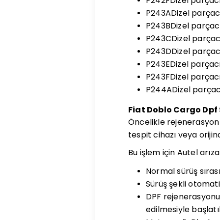
P242FDizel parçacı
P243ADizel parçacık
P243BDizel parçacık
P243CDizel parçacık
P243DDizel parçacık
P243EDizel parçac
P243FDizel parçacık
P244ADizel parçacık
Fiat Doblo Cargo Dpf 
Öncelikle rejenerasyon i
tespit cihazı veya orijin
Bu işlem için Autel arız
Normal sürüş sıras
Sürüş şekli otomati
DPF rejenerasyonu,
edilmesiyle başlatıl