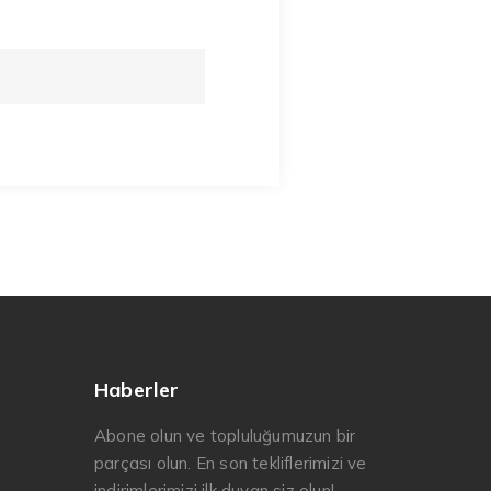
Haberler
Abone olun ve topluluğumuzun bir
parçası olun. En son tekliflerimizi ve
indirimlerimizi ilk duyan siz olun!