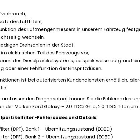
;
ffverbrauch,
atz des Luftfilters,
funktion des Luftmengenmessers in unserem Fahrzeug festges
rechtzeitig wechseln,
niedrigen Drehzahlen in der Stadt,
 im elektrischen Teil des Fahrzeugs vor,
ktionen des Dieselpartikelsystems, beispielsweise aufgrund e
ng oder einer Fehlfunktion der Einspritzdüsen.
nktionen ist bei autorisierten Kundendiensten erhältlich, aller
tie.
r umfassenden Diagnosetool können Sie die Fehlercodes und
ugen der Marken Ford Galaxy – 2.0 TDCi Ghia, 2.0 TDCi Titanium
lpartikelfilter-Fehlercodes und Details;
filter (DPF), Bank 1 – Überhitzungszustand (EOBD)
filter (DPF), Bank 2 – Überhitzungszustand (EOBD)