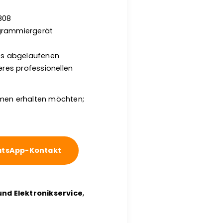
808
ogrammiergerät
es abgelaufenen
eres professionellen
hemen erhalten möchten;
tsApp-Kontakt
,
nd Elektronikservice