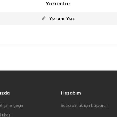
Yorumlar
Yorum Yaz
ızda
Hesabım
letişime geçin
Satıcı olmak için başvurun
litikası