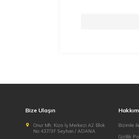
Bize Ulaşın
Hakkım
Onur Mh. Kiza İş Merkezi A2 Blok
Bizimle i
No:437/3F Seyhan / ADANA
Gizlilik Po