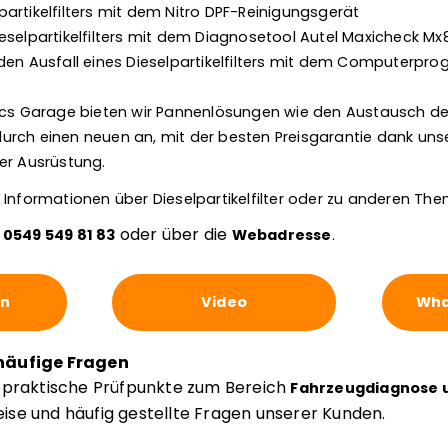
artikelfilters mit dem Nitro DPF-Reinigungsgerät
eselpartikelfilters mit dem Diagnosetool Autel Maxicheck Mx
den Ausfall eines Dieselpartikelfilters mit dem Computerpr
nics Garage bieten wir Pannenlösungen wie den Austausch d
s durch einen neuen an, mit der besten Preisgarantie dank uns
er Ausrüstung.
 Informationen über Dieselpartikelfilter oder zu anderen T
r
oder über die
0549 549 81 83
Webadresse
.
en
Video
Wha
häufige Fragen
e praktische Prüfpunkte zum Bereich
Fahrzeugdiagnose u
se und häufig gestellte Fragen unserer Kunden.