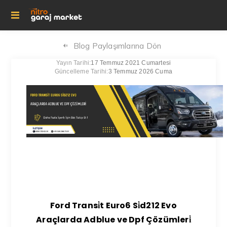
Blog Paylaşımlarına Dön
Yayın Tarihi:
17 Temmuz 2021 Cumartesi
Güncelleme Tarihi:
3 Temmuz 2026 Cuma
Ford Transi̇t Euro6 Si̇d212 Evo
Araçlarda Adblue ve Dpf Çözümleri̇