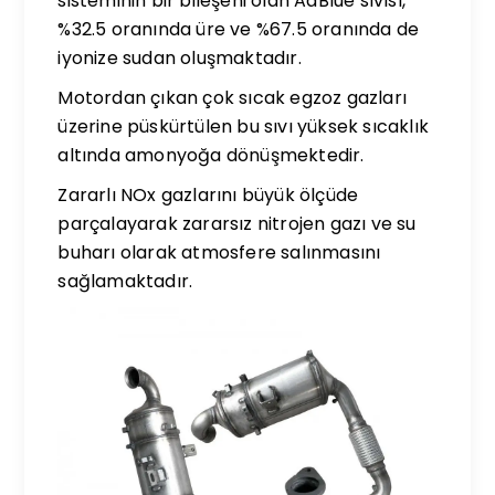
sisteminin bir bileşeni olan AdBlue sıvısı,
%32.5 oranında üre ve %67.5 oranında de
iyonize sudan oluşmaktadır.
Motordan çıkan çok sıcak egzoz gazları
üzerine püskürtülen bu sıvı yüksek sıcaklık
altında amonyoğa dönüşmektedir.
Zararlı NOx gazlarını büyük ölçüde
parçalayarak zararsız nitrojen gazı ve su
buharı olarak atmosfere salınmasını
sağlamaktadır.