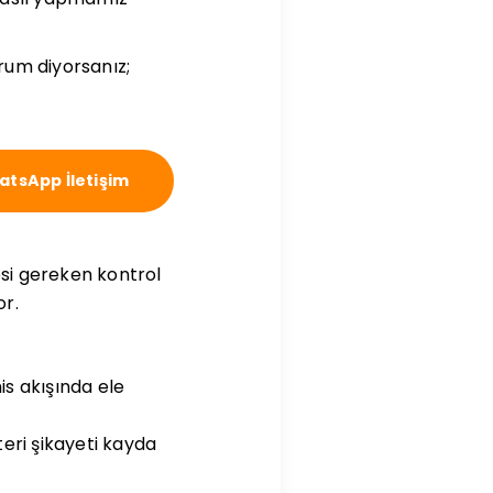
orum diyorsanız;
tsApp İletişim
si gereken kontrol
or.
his akışında ele
eri şikayeti kayda