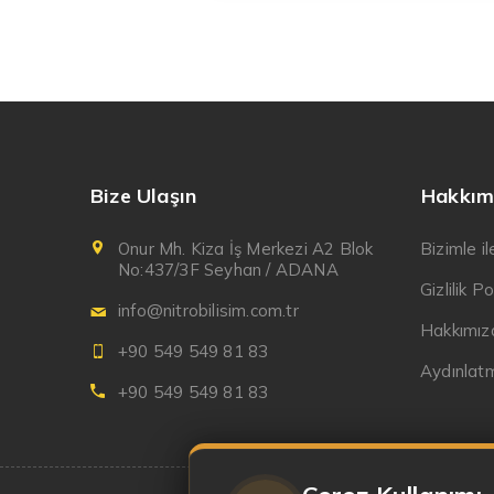
Bize Ulaşın
Hakkım
Onur Mh. Kiza İş Merkezi A2 Blok
Bizimle i
No:437/3F Seyhan / ADANA
Gizlilik Po
info@nitrobilisim.com.tr
Hakkımız
+90 549 549 81 83
Aydınlat
+90 549 549 81 83