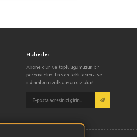
Haberler
Abone olun ve topluluğumuzun bir
parçası olun. En son tekliflerimizi ve
indirimlerimizi ilk duyan siz olun!