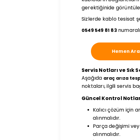
gerektiğinide görüntüley
Sizlerde kablo tesisat 
numaralı
0549 549 81 83
Hemen Ara
Servis Notları ve Sık 
Aşağıda
araç arıza tesp
noktaları, ilgili servis 
Güncel Kontrol Notlar
Kalıcı çözüm için ar
alınmalıdır.
Parça değişimi vey
alınmalıdır.