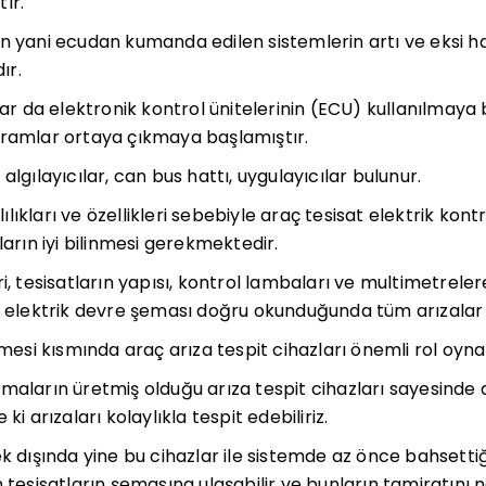
ır.
n yani ecudan kumanda edilen sistemlerin artı ve eksi hatl
ır.
çlar da elektronik kontrol ünitelerinin (ECU) kullanılmay
vramlar ortaya çıkmaya başlamıştır.
algılayıcılar, can bus hattı, uygulayıcılar bulunur.
ıkları ve özellikleri sebebiyle araç tesisat elektrik kontr
ların iyi bilinmesi gerekmektedir.
i, tesisatların yapısı, kontrol lambaları ve multimetreler
 elektrik devre şeması doğru okunduğunda tüm arızalar tes
ilmesi kısmında araç arıza tespit cihazları önemli rol oyn
maların üretmiş olduğu arıza tespit cihazları sayesinde 
ki arızaları kolaylıkla tespit edebiliriz.
k dışında yine bu cihazlar ile sistemde az önce bahsettiğ
n tesisatların şemasına ulaşabilir ve bunların tamiratını