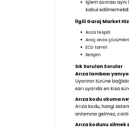
İşlem sonrası aynı
kabul edilmemelidi
İlgili Garaj Market Hi
Arıza tespiti
Araç arıza çözümleri
ECU tamiri
İletişim
Sık Sorulan Sorular
Arıza lambası yanıyo
Uyarının türüne bağlıdır
sarı uyarıda en kısa sür
Arıza kodu okuma ney
Arıza kodu, hangi siste
anlamına gelmez, canlı 
Arıza kodunu silmek 