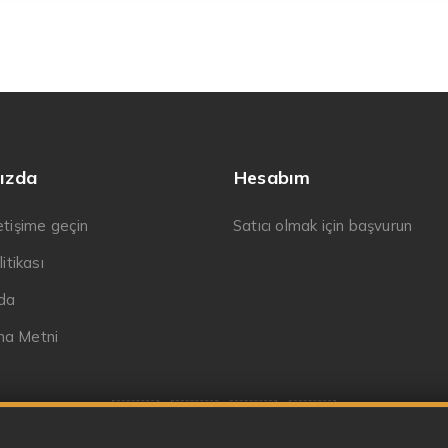
ızda
Hesabım
letişime geçin
Satıcı olmak için başvurun
litikası
da
ma Metni