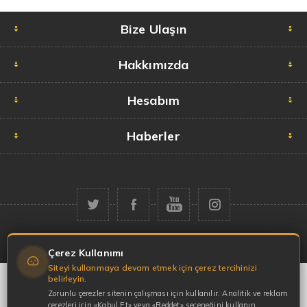
Bize Ulaşın
Hakkımızda
Hesabım
Haberler
Telif hakkı © 2026 Garaj Market. Tüm hakları saklıdır.
Çerez Kullanımı
Siteyi kullanmaya devam etmek için çerez tercihinizi
belirleyin.
Zorunlu çerezler sitenin çalışması için kullanılır. Analitik ve reklam
çerezleri için «Kabul Et» veya «Reddet» seçeneğini kullanın.