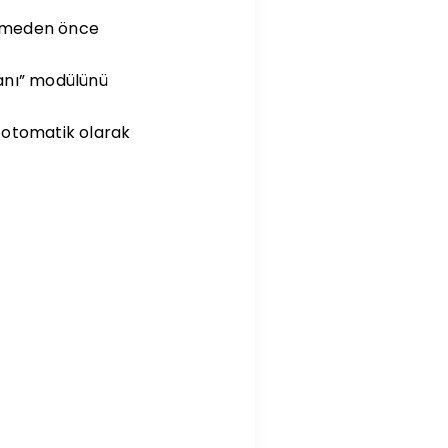
gelmeden önce
lanı” modülünü
u otomatik olarak