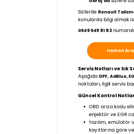
sizlere s
Garaj’da
Sizlerde
Renault Talisma
konularda bilgi almak i
numaralı
0549 549 81 83
Hemen Ara
Servis Notları ve Sık 
Aşağıda
DPF, AdBlue, E
noktaları, ilgili servis 
Güncel Kontrol Notlar
OBD arıza kodu sil
enjektör ve EGR canl
Yazılım, emülatör 
kayıtlarına göre ver