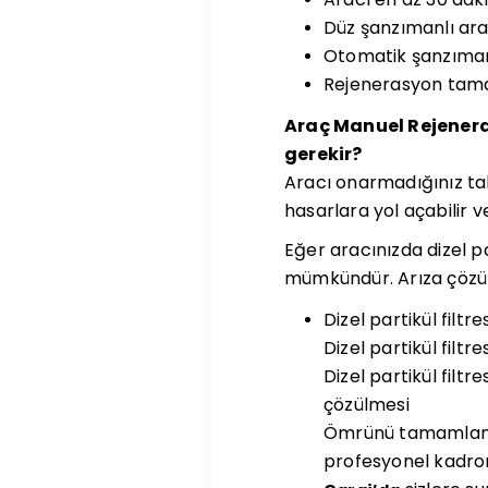
Düz şanzımanlı araç
Otomatik şanzıman
Rejenerasyon tamam
Araç Manuel Rejener
gerekir?
Aracı onarmadığınız ta
hasarlara yol açabilir v
Eğer aracınızda dizel pa
mümkündür. Arıza çözümü
Dizel partikül filt
Dizel partikül filtr
Dizel partikül filt
çözülmesi
Ömrünü tamamlamış d
profesyonel kadrom