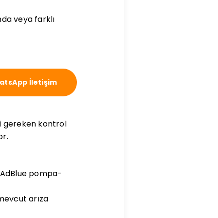
da veya farklı
tsApp İletişim
i gereken kontrol
or.
R, AdBlue pompa-
 mevcut arıza