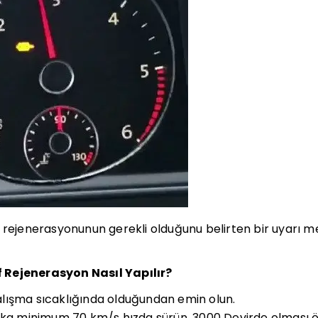
 rejenerasyonunun gerekli olduğunu belirten bir uyarı me
 Rejenerasyon Nasıl Yapılır?
lışma sıcaklığında olduğundan emin olun.
ika minimum 70 km/s hızda sürün. 3000 Devirde olması ö