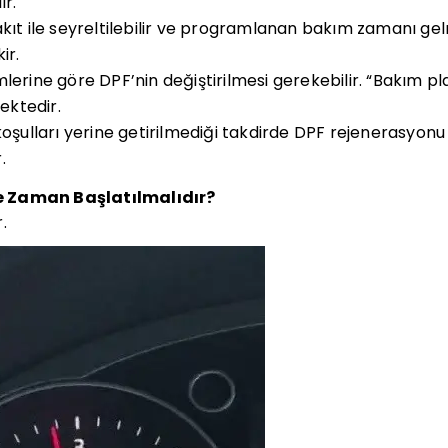
ır.
akıt ile seyreltilebilir ve programlanan bakım zamanı 
ir.
lerine göre DPF’nin değiştirilmesi gerekebilir. “Bakım p
ktedir.
 koşulları yerine getirilmediği takdirde DPF rejenerasyon
.
e Zaman Başlatılmalıdır?
.