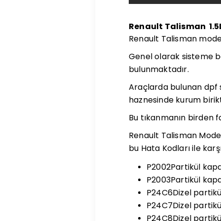
Renault Talisman 1.5D
Renault Talisman modelin
Genel olarak sisteme bak
bulunmaktadır.
Araçlarda bulunan dpf si
haznesinde kurum birikt
Bu tıkanmanın birden fa
Renault Talisman Modelind
bu Hata Kodları ile karşıl
P2002Partikül kapan
P2003Partikül kapa
P24C6Dizel partikül
P24C7Dizel partikü
P24C8Dizel partikü