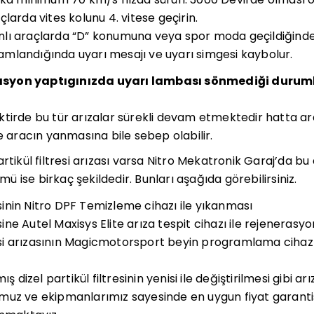
larda vites kolunu 4. vitese geçirin.
lı araçlarda “D” konumuna veya spor moda geçildiğinde
landığında uyarı mesajı ve uyarı simgesi kaybolur.
asyon yaptıgınızda uyarı lambası sönmediği durum
ktirde bu tür arızalar sürekli devam etmektedir hatta a
e aracın yanmasına bile sebep olabilir.
rtikül filtresi arızası varsa Nitro Mekatronik Garaj’da bu
 ise birkaç şekildedir. Bunları aşağıda görebilirsiniz.
resinin Nitro DPF Temizleme cihazı ile yıkanması
esine Autel Maxisys Elite arıza tespit cihazı ile rejenerasy
resi arızasının Magicmotorsport beyin programlama cihazı 
izel partikül filtresinin yenisi ile değiştirilmesi gibi ar
uz ve ekipmanlarımız sayesinde en uygun fiyat garantis