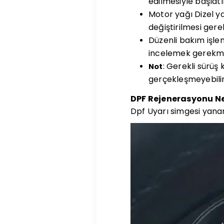
edilmesiyle başlatıl
Motor yağı Dizel y
değiştirilmesi gerek
Düzenli bakım işlem
incelemek gerekme
: Gerekli sürüş
Not
gerçekleşmeyebilir
DPF Rejenerasyonu N
Dpf Uyarı simgesi yanar