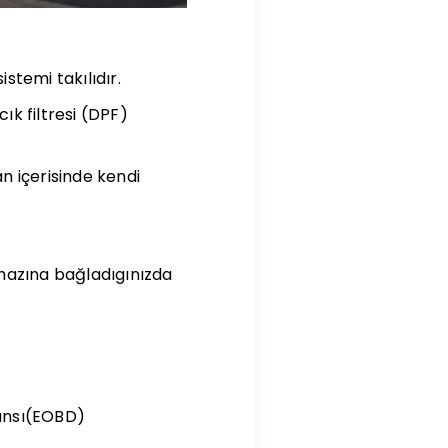
stemi takılıdır.
ık filtresi (DPF)
an içerisinde kendi
 cihazına bağladıgınızda
mansı(EOBD)