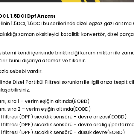
CI, 1.6DCI Dpf Arızası
in 1.5DCI, 1.6DCI bu serilerinde dizel egzoz gazı arıtma si
ıldığı zaman oksitleyici katalitik konvertör, dizel parçac
stemi kendi içerisinde biriktirdiği kurum miktarı ile zam
irir bunu dışarıya atamaz ve tıkanır.
zla sebebi vardır.
e Dizel Partikül Filtresi sorunları ile ilgili arıza tespit
aşabilirsiniz.
ı, sıra 1 – verim eşiğin altında(EOBD)
nı, sıra 2 – verim eşiğin altında(EOBD)
 filtresi (DPF) sıcaklık sensörü – devre arızası(EOBD)
l filtresi (DPF) sıcaklık sensörü – devre aralığı/perfor
l filtresi (DPF) sıcaklık sensörü – düşük devre(EOBD)