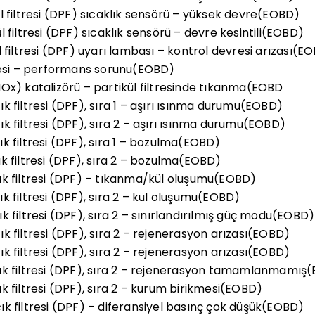
l filtresi (DPF) sıcaklık sensörü – yüksek devre(EOBD)
 filtresi (DPF) sıcaklık sensörü – devre kesintili(EOBD)
 filtresi (DPF) uyarı lambası – kontrol devresi arızası(E
resi – performans sorunu(EOBD)
Ox) katalizörü – partikül filtresinde tıkanma(EOBD
 filtresi (DPF), sıra 1 – aşırı ısınma durumu(EOBD)
k filtresi (DPF), sıra 2 – aşırı ısınma durumu(EOBD)
k filtresi (DPF), sıra 1 – bozulma(EOBD)
k filtresi (DPF), sıra 2 – bozulma(EOBD)
k filtresi (DPF) – tıkanma/kül oluşumu(EOBD)
 filtresi (DPF), sıra 2 – kül oluşumu(EOBD)
 filtresi (DPF), sıra 2 – sınırlandırılmış güç modu(EOBD)
 filtresi (DPF), sıra 2 – rejenerasyon arızası(EOBD)
 filtresi (DPF), sıra 2 – rejenerasyon arızası(EOBD)
ık filtresi (DPF), sıra 2 – rejenerasyon tamamlanmamış
 filtresi (DPF), sıra 2 – kurum birikmesi(EOBD)
k filtresi (DPF) – diferansiyel basınç çok düşük(EOBD)