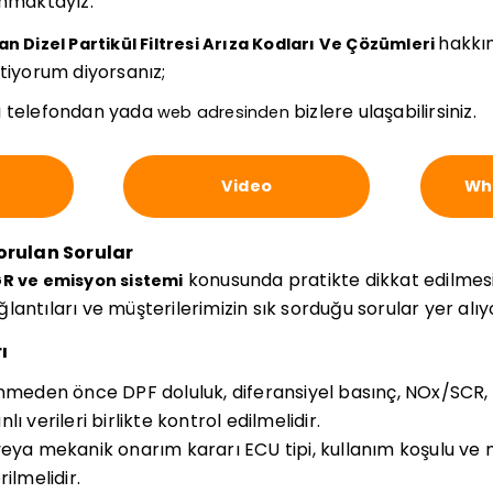
unmaktayız.
hakkın
n Dizel Partikül Filtresi Arıza Kodları Ve Çözümleri
stiyorum diyorsanız;
 telefondan yada
bizlere ulaşabilirsiniz.
web adresinden
Video
Wha
Sorulan Sorular
konusunda pratikte dikkat edilmes
GR ve emisyon sistemi
bağlantıları ve müşterilerimizin sık sorduğu sorular yer alıy
ı
inmeden önce DPF doluluk, diferansiyel basınç, NOx/SC
ı verileri birlikte kontrol edilmelidir.
veya mekanik onarım kararı ECU tipi, kullanım koşulu ve
ilmelidir.