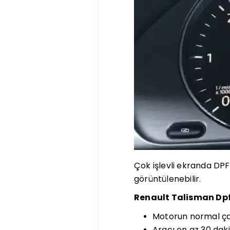
Çok işlevli ekranda DPF
görüntülenebilir.
Renault Talisman Dpf
Motorun normal ça
Aracı en az 30 dak