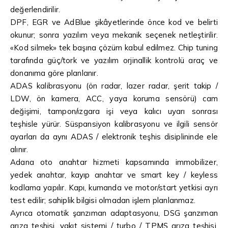
değerlendirilir.
DPF
,
EGR
ve
AdBlue
şikâyetlerinde önce kod ve belirti
okunur; sonra yazılım veya mekanik seçenek netleştirilir.
«Kod silmek» tek başına çözüm kabul edilmez.
Chip tuning
tarafında güç/tork ve yazılım orjinallik kontrolü araç ve
donanıma göre planlanır.
ADAS kalibrasyonu
(ön radar, lazer radar, şerit takip /
LDW, ön kamera, ACC, yaya koruma sensörü) cam
değişimi, tampon/ızgara işi veya kalıcı uyarı sonrası
teşhisle yürür. Süspansiyon kalibrasyonu ve ilgili sensör
ayarları da aynı ADAS / elektronik teşhis disiplininde ele
alınır.
Adana oto anahtar hizmeti
kapsamında immobilizer,
yedek anahtar, kayıp anahtar ve smart key / keyless
kodlama yapılır. Kapı, kumanda ve motor/start yetkisi ayrı
test edilir; sahiplik bilgisi olmadan işlem planlanmaz.
Ayrıca otomatik şanzıman adaptasyonu, DSG şanzıman
arıza teşhisi, yakıt sistemi / turbo / TPMS arıza teşhisi,