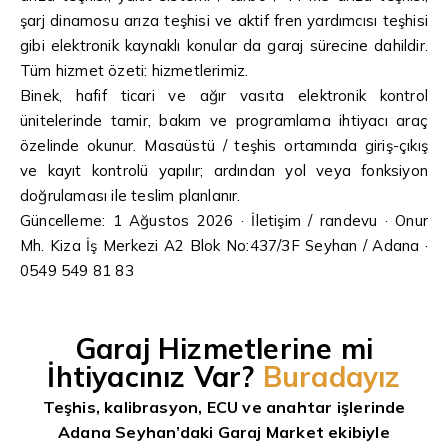
şarj dinamosu arıza teşhisi ve aktif fren yardımcısı teşhisi
gibi elektronik kaynaklı konular da garaj sürecine dahildir.
Tüm hizmet özeti:
hizmetlerimiz
.
Binek, hafif ticari ve ağır vasıta elektronik kontrol
ünitelerinde tamir, bakım ve programlama ihtiyacı araç
özelinde okunur. Masaüstü / teşhis ortamında giriş-çıkış
ve kayıt kontrolü yapılır; ardından yol veya fonksiyon
doğrulaması ile teslim planlanır.
Güncelleme: 1 Ağustos 2026 ·
İletişim / randevu
· Onur
Mh. Kiza İş Merkezi A2 Blok No:437/3F Seyhan / Adana ·
0549 549 81 83
Garaj Hizmetlerine mi
İhtiyacınız Var?
Buradayız
Teşhis, kalibrasyon, ECU ve anahtar işlerinde
Adana Seyhan’daki Garaj Market ekibiyle