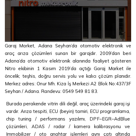
Garaj Market, Adana Seyhan’da otomotiv elektronik ve
araç arıza çözümleri sunan bir garajdır. 2009’dan beri
Adana’da otomotiv elektronik alanında faaliyet gösteren
Nitro ekibinin 1 Kasım 2019’da açtığı
Garaj Market
ile
öncelik; teşhis, doğru servis yolu ve kalıcı çözüm planıdır.
Merkez adres: Onur Mh. Kiza İş Merkezi A2 Blok No:437/3F
Seyhan / Adana. Randevu: 0549 549 81 83.
Burada perakende vitrin dili değil, araç üzerindeki garaj işi
vardır.
Arıza tespiti
,
ECU (beyin) tamiri
,
ECU programlama
,
chip tuning / performans yazılımı, DPF–EGR–AdBlue
çözümleri, ADAS / radar / kamera kalibrasyonu ve
Immobilizer / oto anahtar işlemleri aynı çatı altında