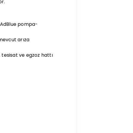
or.
R, AdBlue pompa-
 mevcut arıza
 tesisat ve egzoz hattı