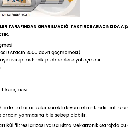
İŞİLER TARAFINDAN ONARILMADIĞI TAKTİRDE ARACINIZDA A
TIR.
üşmesi
si (Aracın 3000 devri geçmemesi)
şırı ısınıp mekanik problemlere yol açması
i
t karışması
ktirde bu tür arızalar sürekli devam etmektedir hatta a
e aracın yanmasına bile sebep olabilir.
rtikül filtresi arızası varsa Nitro Mekatronik Garaj’da bu