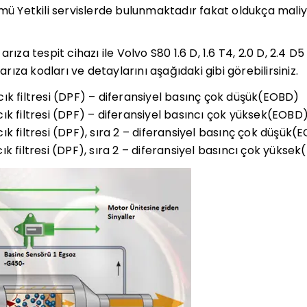
ümü Yetkili servislerde bulunmaktadır fakat oldukça mali
arıza tespit cihazı ile Volvo S80 1.6 D, 1.6 T4, 2.0 D, 2.4
 arıza kodları ve detaylarını aşağıdaki gibi görebilirsiniz.
ık filtresi (DPF) – diferansiyel basınç çok düşük(EOBD)
ık filtresi (DPF) – diferansiyel basıncı çok yüksek(EOBD
k filtresi (DPF), sıra 2 – diferansiyel basınç çok düşük(
k filtresi (DPF), sıra 2 – diferansiyel basıncı çok yükse