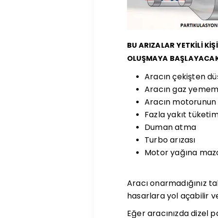
BU ARIZALAR YETKİLİ K
OLUŞMAYA BAŞLAYACAK
Aracın çekişten d
Aracın gaz yememe
Aracın motorunun a
Fazla yakıt tüketim
Duman atma
Turbo arızası
Motor yağına mazo
Aracı onarmadığınız ta
hasarlara yol açabilir v
Eğer aracınızda dizel pa