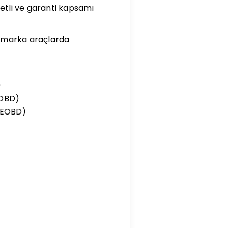
yetli ve garanti kapsamı
 D5 marka araçlarda
)
EOBD)
k(EOBD)