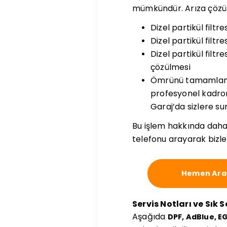
mümkündür. Arıza çözümü
Dizel partikül filt
Dizel partikül filt
Dizel partikül filt
çözülmesi
Ömrünü tamamlamış d
profesyonel kadrom
Garaj’da sizlere s
Bu işlem hakkında daha d
telefonu arayarak bizler
Hemen Ara
Servis Notları ve Sık 
Aşağıda
DPF, AdBlue, E