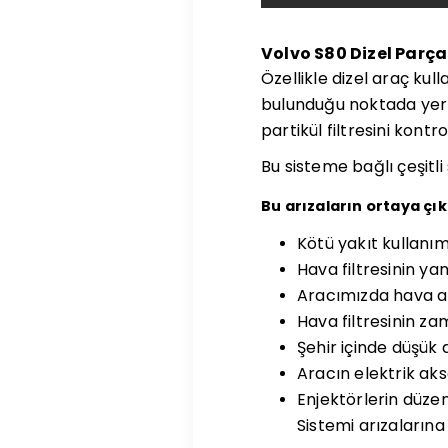
Volvo S80 Dizel Parçac
Özellikle dizel araç kul
bulunduğu noktada yer a
partikül filtresini kont
Bu sisteme bağlı çeşitl
Bu arızaların ortaya çık
Kötü yakıt kullanım
Hava filtresinin yan
Aracımızda hava ak
Hava filtresinin z
Şehir içinde düşük 
Aracın elektrik ak
Enjektörlerin düzen
Sistemi arızaların