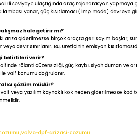
belirli seviyeye ulaştığında araç rejenerasyon yapmaya ç
ambası yanar, güç kısıtlaması (limp mode) devreye gireb
çalışmaz hale getirir mi?
i arıza giderilmezse birçok araçta geri sayım başlar; s
 veya devir sınırlanır. Bu, üreticinin emisyon kısıtlamasıd
 belirtileri verir?
valfinde rölanti düzensizliği, güç kaybı, siyah duman ve ar
 ile valf konumu doğrulanır.
kalıcı çözüm müdür?
 valf veya yazılım kaynaklı kök neden giderilmezse kod 
nmelidir.
-cozumu
,
volvo-dpf-arizasi-cozumu