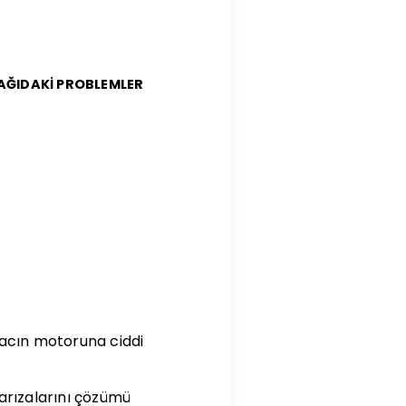
ŞAĞIDAKİ PROBLEMLER
racın motoruna ciddi
 arızalarını çözümü