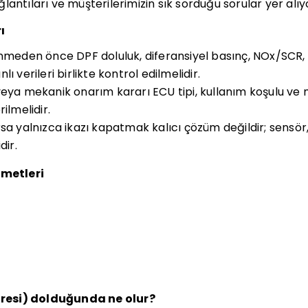
bağlantıları ve müşterilerimizin sık sorduğu sorular yer alıy
ı
inmeden önce DPF doluluk, diferansiyel basınç, NOx/SC
ı verileri birlikte kontrol edilmelidir.
veya mekanik onarım kararı ECU tipi, kullanım koşulu ve
ilmelidir.
sa yalnızca ikazı kapatmak kalıcı çözüm değildir; sensör,
dir.
zmetleri
ltresi) dolduğunda ne olur?