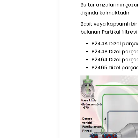
Bu tür arızalarının çöz
dışında kalmaktadır.
Basit veya kapsamlı bir 
bulunan Partikül filtresi
P244A Dizel parçac
P244B Dizel parçac
P2464 Dizel parçacı
P2465 Dizel parçacı