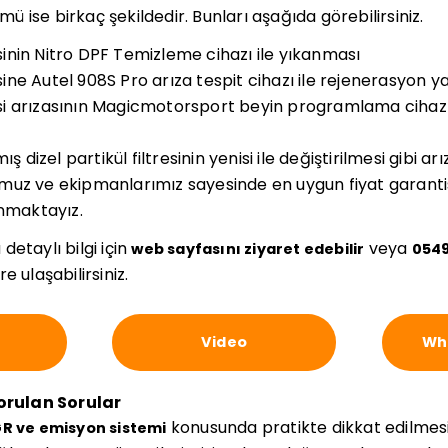
 ise birkaç şekildedir. Bunları aşağıda görebilirsiniz.
resinin Nitro DPF Temizleme cihazı ile yıkanması
resine Autel 908S Pro arıza tespit cihazı ile rejenerasyon y
resi arızasının Magicmotorsport beyin programlama cihazı 
izel partikül filtresinin yenisi ile değiştirilmesi gibi ar
uz ve ekipmanlarımız sayesinde en uygun fiyat garantisi
unmaktayız.
etaylı bilgi için
veya
web sayfasını ziyaret edebilir
054
e ulaşabilirsiniz.
Video
Wha
Sorulan Sorular
konusunda pratikte dikkat edilmes
GR ve emisyon sistemi