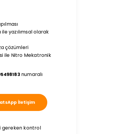
apılması
ile yazılımsal olarak
ıza çözümleri
 ile Nitro Mekatronik
numaralı
95498183
tsApp İletişim
i gereken kontrol