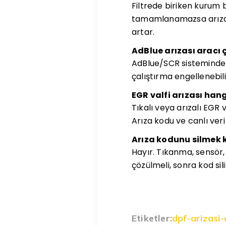
Filtrede biriken kurum 
tamamlanamazsa arıza l
artar.
AdBlue arızası aracı 
AdBlue/SCR sistemindek
çalıştırma engellenebilir
EGR valfi arızası hangi
Tıkalı veya arızalı EGR 
Arıza kodu ve canlı veri
Arıza kodunu silmek 
Hayır. Tıkanma, sensör,
çözülmeli, sonra kod sili
Etiketler:
dpf-arizasi