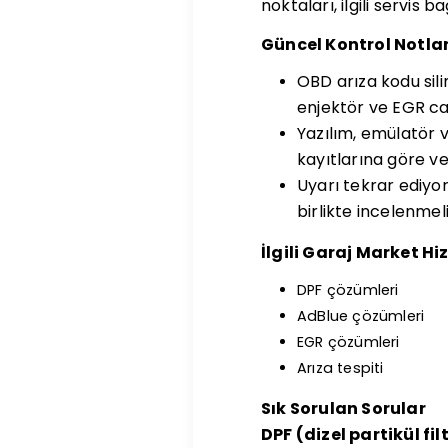
noktaları, ilgili servis 
Güncel Kontrol Notlar
OBD arıza kodu sil
enjektör ve EGR canl
Yazılım, emülatör 
kayıtlarına göre ver
Uyarı tekrar ediyor
birlikte incelenmeli
İlgili Garaj Market Hi
DPF çözümleri
AdBlue çözümleri
EGR çözümleri
Arıza tespiti
Sık Sorulan Sorular
DPF (dizel partikül fi