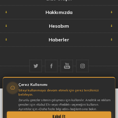
Hakkımızda
Hesabım
Haberler
Telif hakkı © 2026 Garaj Market. Tüm hakları saklıdır.
Çerez Kullanımı
Siteyi kullanmaya devam etmek için çerez tercihinizi
belirleyin.
Zorunlu çerezler sitenin çalışması için kullanılır. Analitik ve reklam
çerezleri için «Kabul Et» veya «Reddet» seçeneğini kullanın.
Ayrıntılar için «Daha fazla bilgi edin» bağlantısına bakın.
Kabul Et